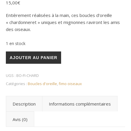
15,00
€
Entièrement réalisées à la main, ces boucles d’oreille
« chardonneret » uniques et mignonnes raviront les amis
des oiseaux.
1 en stock
quantité de Chardonneret élégant
AJOUTER AU PANIER
UGS :
BO-FI-CHARD
Catégories :
Boucles d'oreille
,
fimo oiseaux
Description
Informations complémentaires
Avis (0)