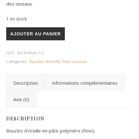
des oiseaux.
1 en stock
quantité de Martin pêcheur coeur
AJOUTER AU PANIER
UGS :
BO-FI-Mart-1-2
Catégories :
Boucles d'oreille
,
fimo oiseaux
Description
Informations complémentaires
Avis (0)
DESCRIPTION
Boucles d’oreille en pâte polymère (fimo).