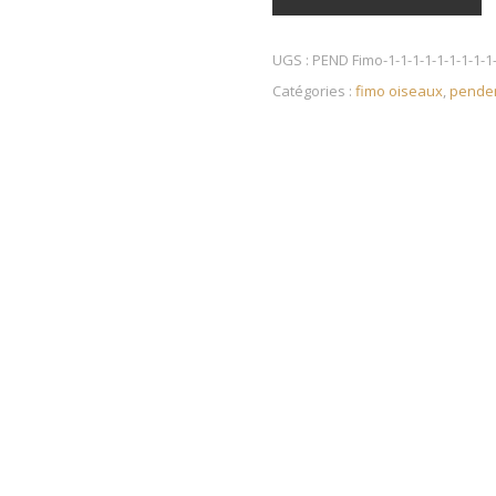
UGS :
PEND Fimo-1-1-1-1-1-1-1-1-1-
Catégories :
fimo oiseaux
,
penden