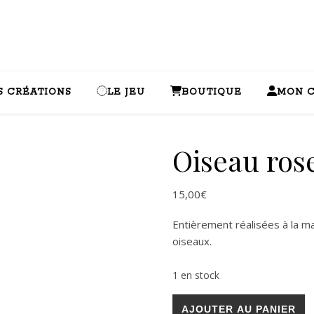
S CRÉATIONS
LE JEU
BOUTIQUE
MON 
Oiseau rose
15,00
€
Entièrement réalisées à la ma
oiseaux.
1 en stock
quantité de Oiseau rose et pa
AJOUTER AU PANIER