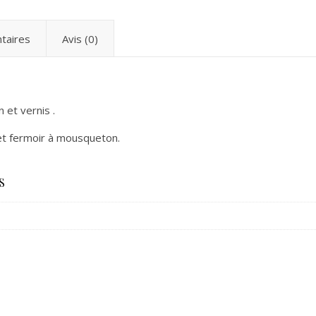
taires
Avis (0)
 et vernis .
et fermoir à mousqueton.
S