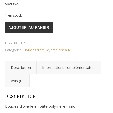
oiseaux.
1 en stock
quantité de Pic épeichette
AJOUTER AU PANIER
UGS :
BO-FI-PIC
Catégories :
Boucles d'oreille
,
fimo oiseaux
Description
Informations complémentaires
Avis (0)
DESCRIPTION
Boucles d’oreille en pâte polymère (fimo).